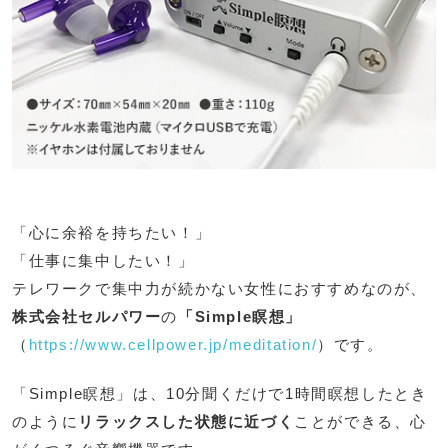
「心に余裕を持ちたい！」
「仕事に集中したい！」
テレワークで集中力が続かない女性におすすめなのが、
株式会社セルパワー
の
「Simple瞑想」
（
https://www.cellpower.jp/meditation/
）です。
「Simple瞑想」は、10分聞くだけで1時間瞑想したとき
のように
リラックスした状態に近づく
ことができる、心