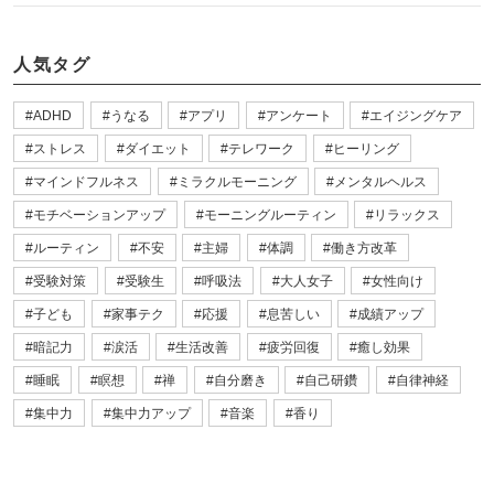
人気タグ
ADHD
うなる
アプリ
アンケート
エイジングケア
ストレス
ダイエット
テレワーク
ヒーリング
マインドフルネス
ミラクルモーニング
メンタルヘルス
モチベーションアップ
モーニングルーティン
リラックス
ルーティン
不安
主婦
体調
働き方改革
受験対策
受験生
呼吸法
大人女子
女性向け
子ども
家事テク
応援
息苦しい
成績アップ
暗記力
涙活
生活改善
疲労回復
癒し効果
睡眠
瞑想
禅
自分磨き
自己研鑽
自律神経
集中力
集中力アップ
音楽
香り