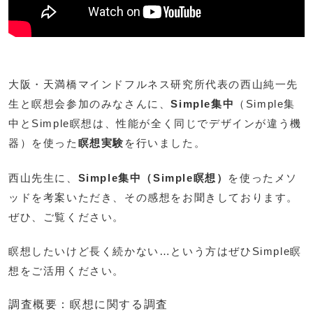
大阪・天満橋マインドフルネス研究所代表の西山純一先
生と瞑想会参加のみなさんに、
Simple集中
（Simple集
中とSimple瞑想は、性能が全く同じでデザインが違う機
器）を使った
瞑想実験
を行いました。
西山先生に、
Simple集中（Simple瞑想）
を使ったメソ
ッドを考案いただき、その感想をお聞きしております。
ぜひ、ご覧ください。
瞑想したいけど長く続かない…という方はぜひSimple瞑
想をご活用ください。
調査概要：瞑想に関する調査