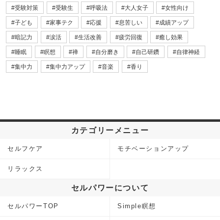
受験対策
受験生
呼吸法
大人女子
女性向け
子ども
家事テク
応援
息苦しい
成績アップ
暗記力
涙活
生活改善
疲労回復
癒し効果
睡眠
瞑想
禅
自分磨き
自己研鑽
自律神経
集中力
集中力アップ
音楽
香り
カテゴリーメニュー
セルフケア
モチベーションアップ
リラックス
セルパワーについて
セルパワーTOP
Simple瞑想