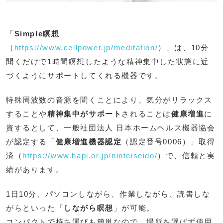
「
Simple瞑想
（
https://www.cellpower.jp/meditation/
）」は、10分
聞くだけで1時間瞑想したような精神集中した状態に近
づくようにサポートしてくれる機器です。
特殊周波数の音源を聞くことにより、気分がリラックス
することや
精神集中がサポート
されることは
健康増進
に
資するとして、一般社団法人 日本ホームヘルス機器協会
が認定する「
健康増進機器認定
（認定番号0006）」取得
済（
https://www.hapi.or.jp/ninteiseido/
）で、信頼と実
績があります。
1日10分、パソコンしながら、作業しながら、読書しな
がらといった「
しながら瞑想
」が可能。
コンパクトで持ち運びも簡単なので、場所を選ばず使用