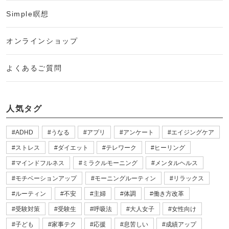
Simple瞑想
オンラインショップ
よくあるご質問
人気タグ
ADHD
うなる
アプリ
アンケート
エイジングケア
ストレス
ダイエット
テレワーク
ヒーリング
マインドフルネス
ミラクルモーニング
メンタルヘルス
モチベーションアップ
モーニングルーティン
リラックス
ルーティン
不安
主婦
体調
働き方改革
受験対策
受験生
呼吸法
大人女子
女性向け
子ども
家事テク
応援
息苦しい
成績アップ