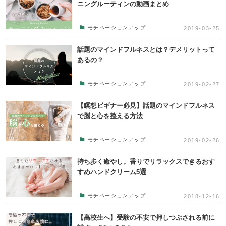
ニングルーティンの動画まとめ
モチベーションアップ
2019-03-25
話題のマインドフルネスとは？デメリットって
あるの？
モチベーションアップ
2019-02-27
【瞑想ビギナー必見】話題のマインドフルネス
で脳と心を整える方法
モチベーションアップ
2019-02-26
持ち歩く癒やし。香りでリラックスできるおす
すめハンドクリーム5選
モチベーションアップ
2018-12-16
【高校生へ】受験の不安で押しつぶされる前に