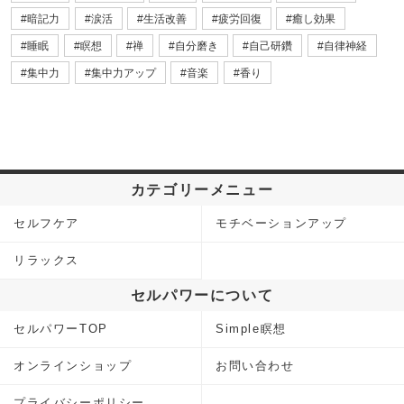
暗記力
涙活
生活改善
疲労回復
癒し効果
睡眠
瞑想
禅
自分磨き
自己研鑽
自律神経
集中力
集中力アップ
音楽
香り
カテゴリーメニュー
セルフケア
モチベーションアップ
リラックス
セルパワーについて
セルパワーTOP
Simple瞑想
オンラインショップ
お問い合わせ
プライバシーポリシー