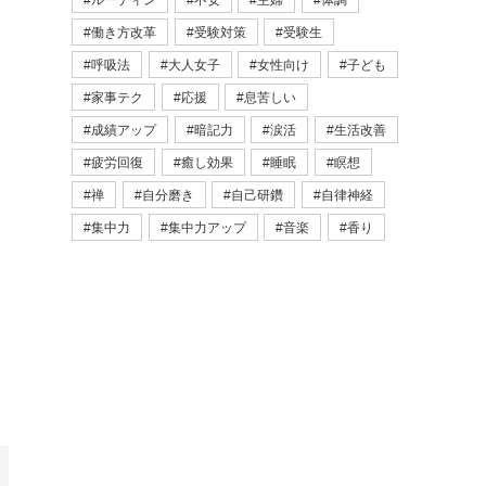
ルーティン
不安
主婦
体調
働き方改革
受験対策
受験生
呼吸法
大人女子
女性向け
子ども
家事テク
応援
息苦しい
成績アップ
暗記力
涙活
生活改善
疲労回復
癒し効果
睡眠
瞑想
禅
自分磨き
自己研鑽
自律神経
集中力
集中力アップ
音楽
香り