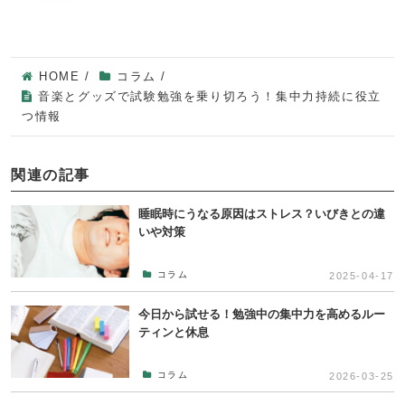
HOME
/
コラム
/
音楽とグッズで試験勉強を乗り切ろう！集中力持続に役立
つ情報
関連の記事
睡眠時にうなる原因はストレス？いびきとの違
いや対策
コラム
2025-04-17
今日から試せる！勉強中の集中力を高めるルー
ティンと休息
コラム
2026-03-25