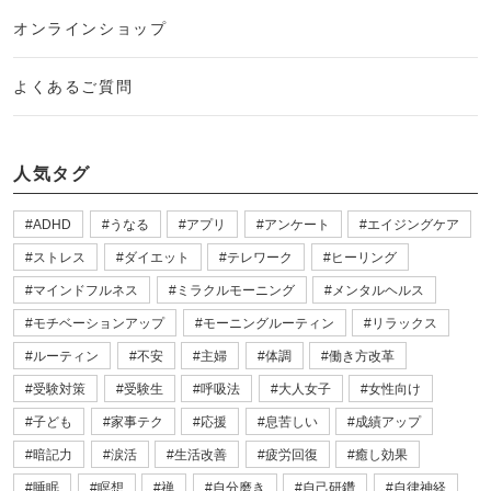
オンラインショップ
よくあるご質問
人気タグ
ADHD
うなる
アプリ
アンケート
エイジングケア
ストレス
ダイエット
テレワーク
ヒーリング
マインドフルネス
ミラクルモーニング
メンタルヘルス
モチベーションアップ
モーニングルーティン
リラックス
ルーティン
不安
主婦
体調
働き方改革
受験対策
受験生
呼吸法
大人女子
女性向け
子ども
家事テク
応援
息苦しい
成績アップ
暗記力
涙活
生活改善
疲労回復
癒し効果
睡眠
瞑想
禅
自分磨き
自己研鑽
自律神経