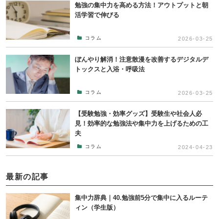
勉強の集中力を高める方法！アウトプットと朝
活学習で伸びる
コラム
2026-03-25
ぼんやり解消！注意散漫を改善するデジタルデ
トックスと入浴・呼吸法
コラム
2026-03-25
【受験勉強・効率グッズ】受験生や社会人必
見！効率的な勉強法や集中力を上げるための工
夫
コラム
2024-04-23
最新の記事
集中力辞典｜40.勉強前5分で集中に入るルーテ
ィン（学生版）