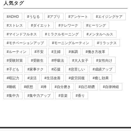
人気タグ
ADHD
うなる
アプリ
アンケート
エイジングケア
ストレス
ダイエット
テレワーク
ヒーリング
マインドフルネス
ミラクルモーニング
メンタルヘルス
モチベーションアップ
モーニングルーティン
リラックス
ルーティン
不安
主婦
体調
働き方改革
受験対策
受験生
呼吸法
大人女子
女性向け
子ども
家事テク
応援
息苦しい
成績アップ
暗記力
涙活
生活改善
疲労回復
癒し効果
睡眠
瞑想
禅
自分磨き
自己研鑽
自律神経
集中力
集中力アップ
音楽
香り