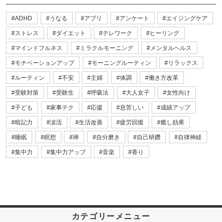
ADHD
うなる
アプリ
アンケート
エイジングケア
ストレス
ダイエット
テレワーク
ヒーリング
マインドフルネス
ミラクルモーニング
メンタルヘルス
モチベーションアップ
モーニングルーティン
リラックス
ルーティン
不安
主婦
体調
働き方改革
受験対策
受験生
呼吸法
大人女子
女性向け
子ども
家事テク
応援
息苦しい
成績アップ
暗記力
涙活
生活改善
疲労回復
癒し効果
睡眠
瞑想
禅
自分磨き
自己研鑽
自律神経
集中力
集中力アップ
音楽
香り
カテゴリーメニュー