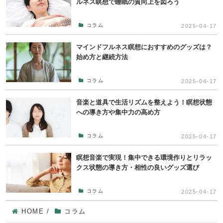
ルネス瞑想で睡眠の質向上を図ろう
コラム
2025-04-17
マインドフルネス瞑想におすすめのグッズは？
始め方と継続方法
コラム
2025-04-17
音楽と道具で生活リズムを整えよう！瞑想状態
への導き方や集中力の高め方
コラム
2025-04-17
瞑想音楽で実現！集中できる環境作りとリラッ
クス状態の導き方・相性の良いグッズ選び
コラム
2025-04-17
HOME
/
コラム