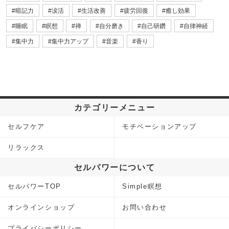
暗記力
涙活
生活改善
疲労回復
癒し効果
睡眠
瞑想
禅
自分磨き
自己研鑽
自律神経
集中力
集中力アップ
音楽
香り
カテゴリーメニュー
セルフケア
モチベーションアップ
リラックス
セルパワーについて
セルパワーTOP
Simple瞑想
オンラインショップ
お問い合わせ
プライバシーポリシー