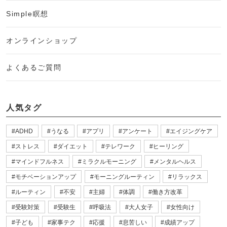
Simple瞑想
オンラインショップ
よくあるご質問
人気タグ
ADHD
うなる
アプリ
アンケート
エイジングケア
ストレス
ダイエット
テレワーク
ヒーリング
マインドフルネス
ミラクルモーニング
メンタルヘルス
モチベーションアップ
モーニングルーティン
リラックス
ルーティン
不安
主婦
体調
働き方改革
受験対策
受験生
呼吸法
大人女子
女性向け
子ども
家事テク
応援
息苦しい
成績アップ