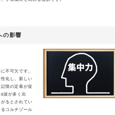
への影響
めに不可欠です。
活性化し、新しい
、記憶の定着が促
α波が多く出
ながるとされてい
よるコルチゾール