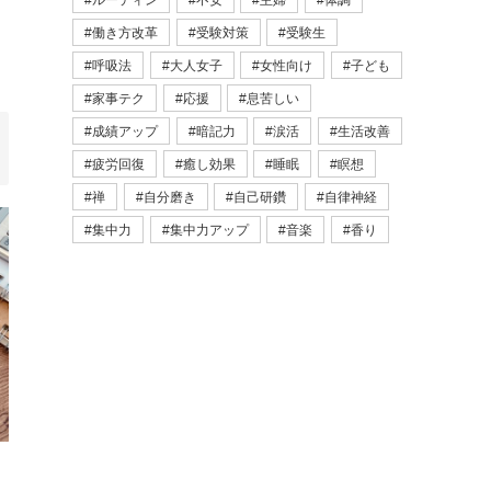
ルーティン
不安
主婦
体調
働き方改革
受験対策
受験生
呼吸法
大人女子
女性向け
子ども
家事テク
応援
息苦しい
成績アップ
暗記力
涙活
生活改善
疲労回復
癒し効果
睡眠
瞑想
禅
自分磨き
自己研鑽
自律神経
集中力
集中力アップ
音楽
香り