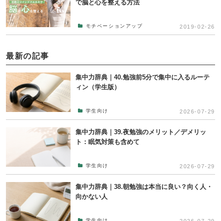
で脳と心を整える方法
モチベーションアップ
2019-02-26
最新の記事
集中力辞典｜40.勉強前5分で集中に入るルーテ
ィン（学生版）
学生向け
2026-07-29
集中力辞典｜39.夜勉強のメリット／デメリッ
ト：眠気対策も含めて
学生向け
2026-07-29
集中力辞典｜38.朝勉強は本当に良い？向く人・
向かない人
学生向け
2026-07-29