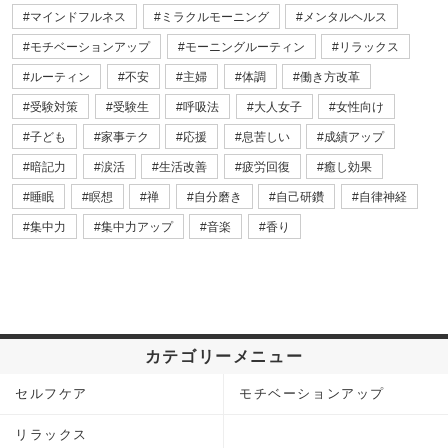
マインドフルネス
ミラクルモーニング
メンタルヘルス
モチベーションアップ
モーニングルーティン
リラックス
ルーティン
不安
主婦
体調
働き方改革
受験対策
受験生
呼吸法
大人女子
女性向け
子ども
家事テク
応援
息苦しい
成績アップ
暗記力
涙活
生活改善
疲労回復
癒し効果
睡眠
瞑想
禅
自分磨き
自己研鑽
自律神経
集中力
集中力アップ
音楽
香り
カテゴリーメニュー
セルフケア
モチベーションアップ
リラックス