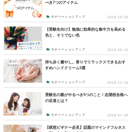
べき7つのアイテム
モチベーションアップ
2018-10-26
【受験生向け】勉強に効果的な集中力を高める
色と、そうでない色
モチベーションアップ
2019-06-15
持ち歩く癒やし。香りでリラックスできるおす
すめハンドクリーム5選
モチベーションアップ
2018-12-16
受験生の親がやるべき5つのこと！志望校合格へ
の近道とは？
モチベーションアップ
2018-07-30
【瞑想ビギナー必見】話題のマインドフルネス