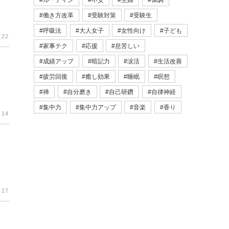
ルーティン
不安
主婦
体調
働き方改革
受験対策
受験生
呼吸法
大人女子
女性向け
子ども
-22
家事テク
応援
息苦しい
成績アップ
暗記力
涙活
生活改善
疲労回復
癒し効果
睡眠
瞑想
禅
自分磨き
自己研鑽
自律神経
集中力
集中力アップ
音楽
香り
-14
-27