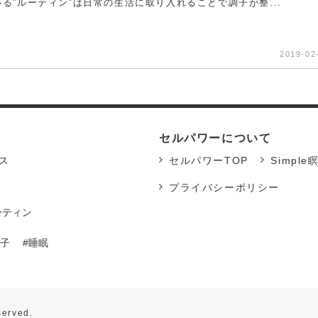
る”ルーティン”は日常の生活に取り入れることで調子が整...
2019-02
セルパワーについて
ス
セルパワーTOP
Simple
プライバシーポリシー
ーティン
女子
睡眠
served.