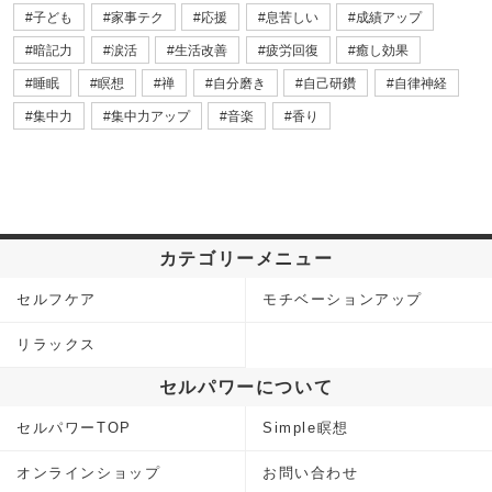
子ども
家事テク
応援
息苦しい
成績アップ
暗記力
涙活
生活改善
疲労回復
癒し効果
睡眠
瞑想
禅
自分磨き
自己研鑽
自律神経
集中力
集中力アップ
音楽
香り
カテゴリーメニュー
セルフケア
モチベーションアップ
リラックス
セルパワーについて
セルパワーTOP
Simple瞑想
オンラインショップ
お問い合わせ