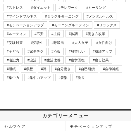
ストレス
ダイエット
テレワーク
ヒーリング
マインドフルネス
ミラクルモーニング
メンタルヘルス
モチベーションアップ
モーニングルーティン
リラックス
ルーティン
不安
主婦
体調
働き方改革
受験対策
受験生
呼吸法
大人女子
女性向け
子ども
家事テク
応援
息苦しい
成績アップ
暗記力
涙活
生活改善
疲労回復
癒し効果
睡眠
瞑想
禅
自分磨き
自己研鑽
自律神経
集中力
集中力アップ
音楽
香り
カテゴリーメニュー
セルフケア
モチベーションアップ