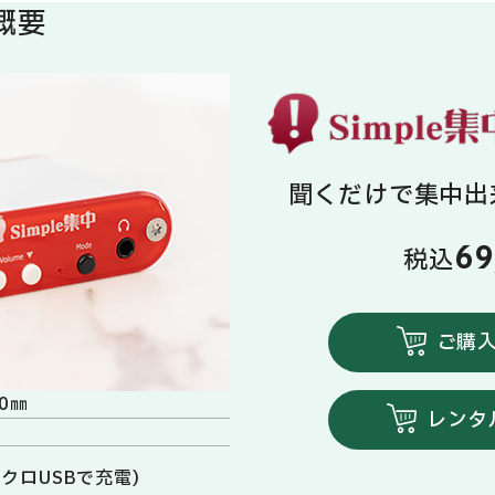
の概要
聞くだけで集中出来
69
税込
ご購
0㎜
レンタ
クロUSBで充電)