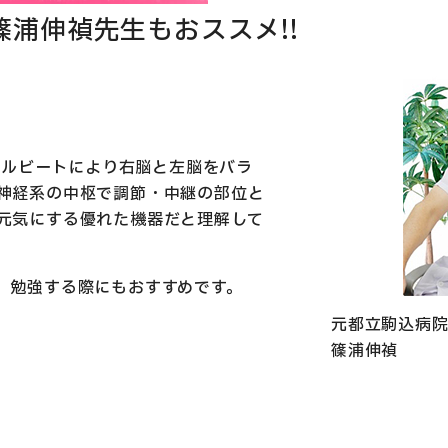
篠浦伸禎先生もおススメ!!
ーラルビートにより右脳と左脳をバラ
神経系の中枢で調節・中継の部位と
元気にする優れた機器だと理解して
、勉強する際にもおすすめです。
元都立駒込病院
篠浦伸禎