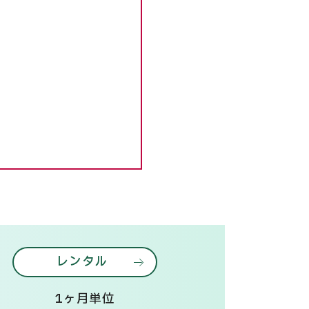
。
レンタル
1ヶ月単位