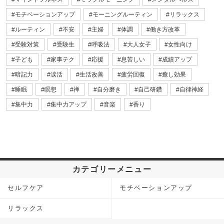
モチベーションアップ
モーニングルーティン
リラックス
ルーティン
不安
主婦
体調
働き方改革
受験対策
受験生
呼吸法
大人女子
女性向け
子ども
家事テク
応援
息苦しい
成績アップ
暗記力
涙活
生活改善
疲労回復
癒し効果
睡眠
瞑想
禅
自分磨き
自己研鑽
自律神経
集中力
集中力アップ
音楽
香り
カテゴリーメニュー
セルフケア
モチベーションアップ
リラックス