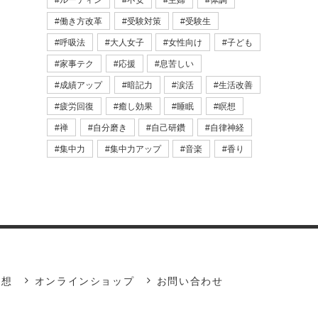
ルーティン
不安
主婦
体調
働き方改革
受験対策
受験生
呼吸法
大人女子
女性向け
子ども
家事テク
応援
息苦しい
成績アップ
暗記力
涙活
生活改善
疲労回復
癒し効果
睡眠
瞑想
禅
自分磨き
自己研鑽
自律神経
集中力
集中力アップ
音楽
香り
瞑想
オンラインショップ
お問い合わせ