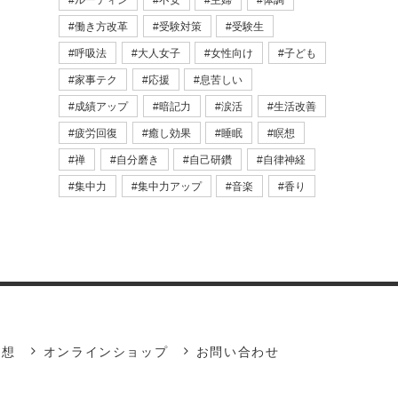
ルーティン
不安
主婦
体調
働き方改革
受験対策
受験生
呼吸法
大人女子
女性向け
子ども
家事テク
応援
息苦しい
成績アップ
暗記力
涙活
生活改善
疲労回復
癒し効果
睡眠
瞑想
禅
自分磨き
自己研鑽
自律神経
集中力
集中力アップ
音楽
香り
瞑想
オンラインショップ
お問い合わせ