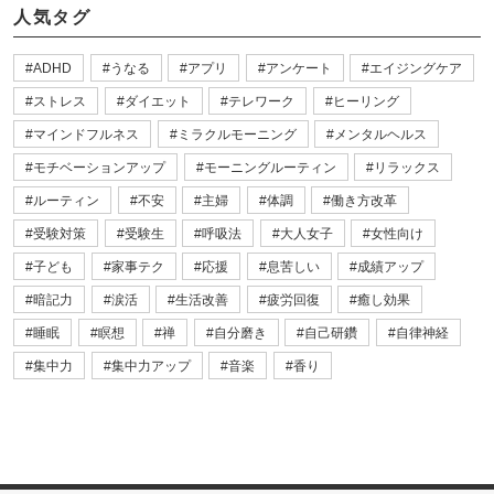
人気タグ
ADHD
うなる
アプリ
アンケート
エイジングケア
ストレス
ダイエット
テレワーク
ヒーリング
マインドフルネス
ミラクルモーニング
メンタルヘルス
モチベーションアップ
モーニングルーティン
リラックス
ルーティン
不安
主婦
体調
働き方改革
受験対策
受験生
呼吸法
大人女子
女性向け
子ども
家事テク
応援
息苦しい
成績アップ
暗記力
涙活
生活改善
疲労回復
癒し効果
睡眠
瞑想
禅
自分磨き
自己研鑽
自律神経
集中力
集中力アップ
音楽
香り