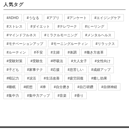
人気タグ
ADHD
うなる
アプリ
アンケート
エイジングケア
ストレス
ダイエット
テレワーク
ヒーリング
マインドフルネス
ミラクルモーニング
メンタルヘルス
モチベーションアップ
モーニングルーティン
リラックス
ルーティン
不安
主婦
体調
働き方改革
受験対策
受験生
呼吸法
大人女子
女性向け
子ども
家事テク
応援
息苦しい
成績アップ
暗記力
涙活
生活改善
疲労回復
癒し効果
睡眠
瞑想
禅
自分磨き
自己研鑽
自律神経
集中力
集中力アップ
音楽
香り