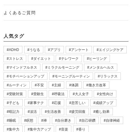
よくあるご質問
人気タグ
ADHD
うなる
アプリ
アンケート
エイジングケア
ストレス
ダイエット
テレワーク
ヒーリング
マインドフルネス
ミラクルモーニング
メンタルヘルス
モチベーションアップ
モーニングルーティン
リラックス
ルーティン
不安
主婦
体調
働き方改革
受験対策
受験生
呼吸法
大人女子
女性向け
子ども
家事テク
応援
息苦しい
成績アップ
暗記力
涙活
生活改善
疲労回復
癒し効果
睡眠
瞑想
禅
自分磨き
自己研鑽
自律神経
集中力
集中力アップ
音楽
香り