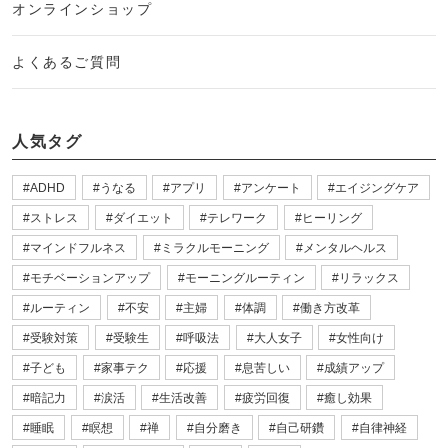
オンラインショップ
よくあるご質問
人気タグ
ADHD
うなる
アプリ
アンケート
エイジングケア
ストレス
ダイエット
テレワーク
ヒーリング
マインドフルネス
ミラクルモーニング
メンタルヘルス
モチベーションアップ
モーニングルーティン
リラックス
ルーティン
不安
主婦
体調
働き方改革
受験対策
受験生
呼吸法
大人女子
女性向け
子ども
家事テク
応援
息苦しい
成績アップ
暗記力
涙活
生活改善
疲労回復
癒し効果
睡眠
瞑想
禅
自分磨き
自己研鑽
自律神経