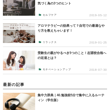
気づく為の3つのヒント
セルフケア
2019-05-12
アロマテラピーの効果って？自宅での最適なや
り方を教えちゃいます！
リラックス
2019-01-25
受験生の親がやるべき5つのこと！志望校合格へ
の近道とは？
モチベーションアップ
2018-07-30
最新の記事
集中力辞典｜40.勉強前5分で集中に入るルーテ
ィン（学生版）