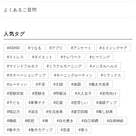
よくあるご質問
人気タグ
ADHD
うなる
アプリ
アンケート
エイジングケア
ストレス
ダイエット
テレワーク
ヒーリング
マインドフルネス
ミラクルモーニング
メンタルヘルス
モチベーションアップ
モーニングルーティン
リラックス
ルーティン
不安
主婦
体調
働き方改革
受験対策
受験生
呼吸法
大人女子
女性向け
子ども
家事テク
応援
息苦しい
成績アップ
暗記力
涙活
生活改善
疲労回復
癒し効果
睡眠
瞑想
禅
自分磨き
自己研鑽
自律神経
集中力
集中力アップ
音楽
香り