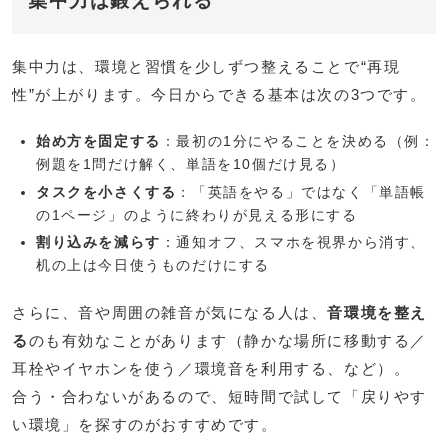
集中力は鍛えられる
集中力は、環境と習慣を少しずつ整えることで“再現
性”が上がります。今日からできる基本は次の3つです。
始め方を固定する
：最初の1分にやることを決める（例：
例題を1問だけ解く、単語を10個だけ見る）
タスクを小さくする
：「英語をやる」ではなく「単語帳
の1ページ」のように終わりが見える形にする
割り込みを減らす
：通知オフ、スマホを視界から消す、
机の上は今日使うものだけにする
さらに、音や周囲の雑音が気になる人は、
音環境を整え
る
のも有効なことがあります（静かな場所に移動する／
耳栓やイヤホンを使う／環境音を利用する、など）。
合う・合わないがあるので、短時間で試して「戻りやす
い環境」を探すのがおすすめです。