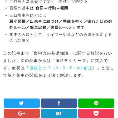
三日坊主は意志ではなく「設計」で防げる
習慣の基本は
合図→行動→報酬
三日坊主を防ぐには
最小習慣／出来事に紐づけ／準備を軽く／疲れた日の例
外ルール／簡単記録／復帰ルール
が重要
集中の入口として、タイマーや音などの合図を固定する
のも効果的
この記事まで「集中力の基礎知識」に関する解説を行い
ました。次の記事からは「脳科学シリーズ」に突入で
す。最初は「
脳波とは？（α・β・θ・γの前提）
」と題し
て脳と集中の関係をより深く解説します。