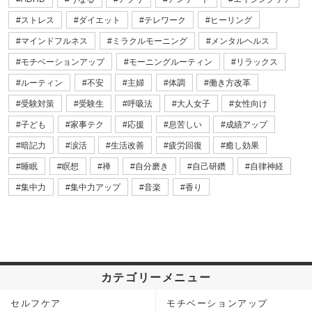
ストレス
ダイエット
テレワーク
ヒーリング
マインドフルネス
ミラクルモーニング
メンタルヘルス
モチベーションアップ
モーニングルーティン
リラックス
ルーティン
不安
主婦
体調
働き方改革
受験対策
受験生
呼吸法
大人女子
女性向け
子ども
家事テク
応援
息苦しい
成績アップ
暗記力
涙活
生活改善
疲労回復
癒し効果
睡眠
瞑想
禅
自分磨き
自己研鑽
自律神経
集中力
集中力アップ
音楽
香り
カテゴリーメニュー
セルフケア
モチベーションアップ